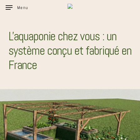
Skip
Menu
to
main
content
L'aquaponie chez vous : un
système conçu et fabriqué en
France