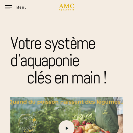
Skip
Menu
to
main
content
Votre
système
d'aquaponie
clés
en
main
!
Play
Video